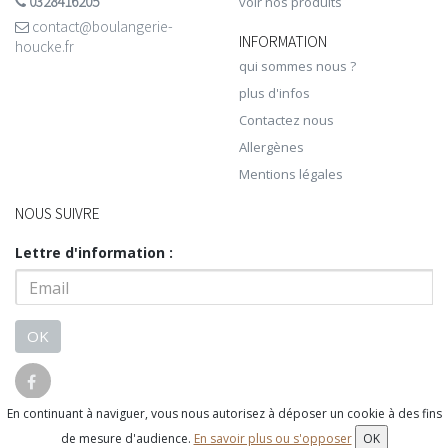
0328416205
voir nos produits
contact@boulangerie-
INFORMATION
houcke.fr
qui sommes nous ?
plus d'infos
Contactez nous
Allergènes
Mentions légales
NOUS SUIVRE
Lettre d'information :
OK
En continuant à naviguer, vous nous autorisez à déposer un cookie à des fins
© 2026 - Logiciel
SaasFood - Logiciel de gestion de commande sur
de mesure d'audience.
En savoir plus ou s'opposer
OK
internet et en magasin