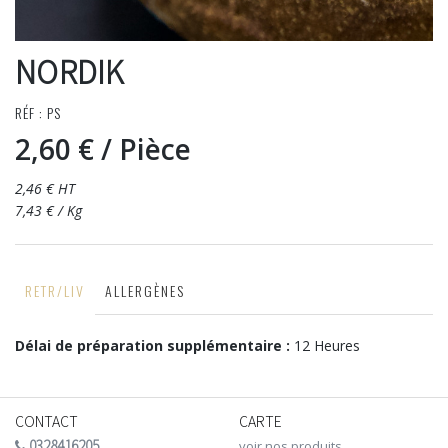
NORDIK
RÉF : PS
2,60 €
/ Pièce
2,46 € HT
7,43 € / Kg
RETR/LIV
ALLERGÈNES
Délai de préparation supplémentaire :
12 Heures
CONTACT
CARTE
0328416205
voir nos produits